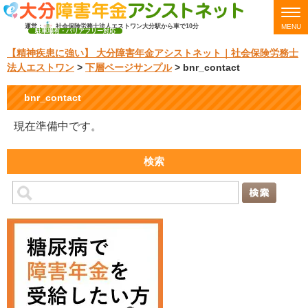
運営：
社会保険労務士法人エストワン
大分駅から車で10分
MENU
駐車場有・バリアフリー対応
【精神疾患に強い】 大分障害年金アシストネット｜社会保険労務士
法人エストワン
>
下層ページサンプル
>
bnr_contact
bnr_contact
現在準備中です。
検索