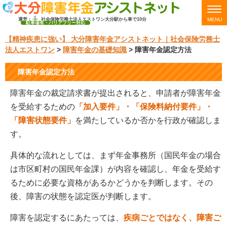
運営：
社会保険労務士法人エストワン
大分駅から車で10分
MENU
駐車場有・バリアフリー対応
【精神疾患に強い】 大分障害年金アシストネット｜社会保険労務士
法人エストワン
>
障害年金の基礎知識
>
障害年金認定方法
障害年金認定方法
障害年金の裁定請求書が提出されると、申請者が障害年金
を受給するための
「加入要件」・「保険料納付要件」・
「障害状態要件」
を満たしているか否かを行政が確認しま
す。
具体的な流れとしては、まず年金事務所（国民年金の場合
は市区町村の国民年金課）が内容を確認し、年金を受給す
るために必要な資格があるかどうかを判断します。その
後、障害の状態を認定医が判断します。
障害を認定するにあたっては、
疾病ごとではなく、障害ご