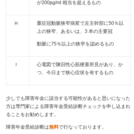
が200pg/ml 相当を超えるもの
Ｈ
重症冠動脈狭窄病変で左主幹部に50％以
上の狭窄、あるいは、3 本の主要冠
動脈に75％以上の狭窄を認めるもの
Ｉ
心電図で陳旧性心筋梗塞所見があり、か
つ、今日まで狭心症状を有するもの
少しでも障害年金に該当する可能性があると思いになった
方は専門家による障害年金受給診断チェックを申し込まれ
ることをお勧めします。
障害年金受給診断は
無料
で行なっております。