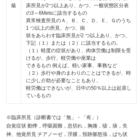
級
床所見が2つ以上あり、かつ、一般状態区分表
の3～6Metsに該当するもの
異常検査所見のＡ、Ｂ、Ｃ、Ｄ、Ｅ、Ｇのうち
1 つ以上の所見、かつ、病
状をあらわす臨床所見が2 つ以上あり、かつ、
下記（１）または（２）に該当するもの。
（１）軽度の症状があり、肉体労働は制限を受
けるが、歩行、軽労働や座業は
できるもの 例えば、軽い家事、事務など
（２）歩行や身のまわりのことはできるが、時
に少し介助が必要なこともあり、
軽労働はできないが、日中の50％以上は起居し
ているもの
※臨床所見（診断書では「無」・「有」）
自覚症状 動悸，呼吸困難，息切れ，胸痛，咳，痰，失
神、他覚所見 チアノーゼ，浮腫，頸静脈怒張，ばち状