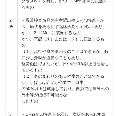
クラスⅣ）を有し、かつ、2Mets未満に該当す
るもの
2
・異常検査所見の左室駆出率(EF)40%以下か
級
つ、病状をあらわす臨床所見が5つ以上あり、
かつ、2～4Metsに該当するもの
かつ、下記（１）または（２）に該当するも
の。
（１）歩行や身のまわりのことはできるが、時
に少し介助が必要なこともあり、
軽労働はできないが、日中の50％以上は起居し
ているもの
（２）身のまわりのある程度のことはできる
が、しばしば介助が必要で、日中
の50％以上は就床しており、自力では屋外への
外出等がほぼ不可能とな
ったもの
3
・EF値が50%以下を示し、病状をあらわす臨