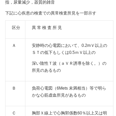
指，尿量減少，器質的雑音
下記に心疾患の検査での異常検査所見を一部示す
区分
異 常 検 査 所 見
Ａ
安静時の心電図において、0.2mＶ以上の
ＳＴの低下もしくは0.5ｍＶ以上の
深い陰性Ｔ波（ａＶＲ誘導を除く。）の
所見のあるもの
Ｂ
負荷心電図（6Mets 未満相当）等で明ら
かな心筋虚血所見があるもの
Ｃ
胸部Ｘ線上で心胸郭係数60％以上又は明