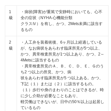
1
・病状(障害)が重篤で安静時においても、心不
級
全の症状（NYHA 心機能分類
クラスⅣ）を有し、かつ、2Mets未満に該当す
るもの
2
・人工弁を装着術後、6ヶ月以上経過している
級
が、なお病状をあらわす臨床所見が5つ以上、
かつ、異常検査所見が1つ以上あり、かつ、2～
4Metsに該当するもの
・異常検査所見のＡ、Ｂ、Ｃ、Ｄ、Ｅ、Ｇのう
ち2 つ以上の所見、かつ、病
状をあらわす臨床所見が5 つ以上ある。かつ、
下記（１）または（２）に該当するもの。
（１）歩行や身のまわりのことはできるが、時
に少し介助が必要なこともあり、
軽労働はできないが、日中の50％以上は起居し
ているもの