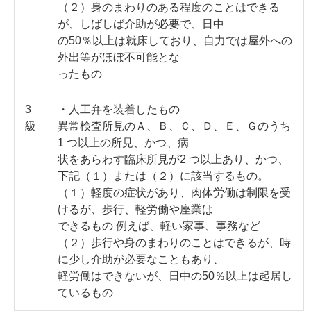
（２）身のまわりのある程度のことはできる
が、しばしば介助が必要で、日中
の50％以上は就床しており、自力では屋外への
外出等がほぼ不可能とな
ったもの
3
・人工弁を装着したもの
級
異常検査所見のＡ、Ｂ、Ｃ、Ｄ、Ｅ、Ｇのうち
1 つ以上の所見、かつ、病
状をあらわす臨床所見が2 つ以上あり、かつ、
下記（１）または（２）に該当するもの。
（１）軽度の症状があり、肉体労働は制限を受
けるが、歩行、軽労働や座業は
できるもの 例えば、軽い家事、事務など
（２）歩行や身のまわりのことはできるが、時
に少し介助が必要なこともあり、
軽労働はできないが、日中の50％以上は起居し
ているもの