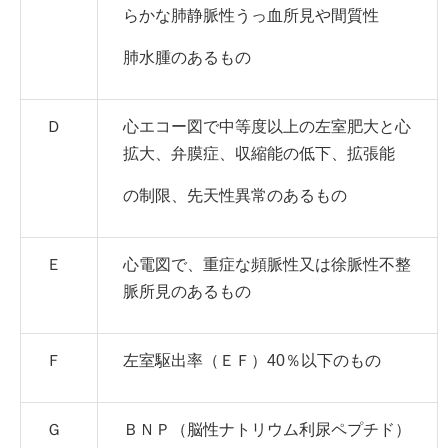
らかな肺静脈性うっ血所見や間質性
肺水腫のあるもの
Ｄ
心エコー図で中等度以上の左室肥大と心
拡大、弁膜症、収縮能の低下、拡張能
の制限、先天性異常のあるもの
Ｅ
心電図で、重症な頻脈性又は徐脈性不整
脈所見のあるもの
Ｆ
左室駆出率（ＥＦ）40％以下のもの
Ｇ
ＢＮＰ（脳性ナトリウム利尿ペプチド）