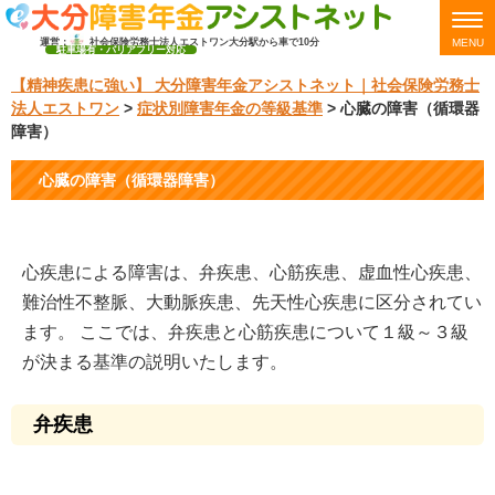
運営：
社会保険労務士法人エストワン
大分駅から車で10分
MENU
駐車場有・バリアフリー対応
【精神疾患に強い】 大分障害年金アシストネット｜社会保険労務士
法人エストワン
>
症状別障害年金の等級基準
>
心臓の障害（循環器
障害）
心臓の障害（循環器障害）
心疾患による障害は、弁疾患、心筋疾患、虚血性心疾患、
難治性不整脈、大動脈疾患、先天性心疾患に区分されてい
ます。 ここでは、弁疾患と心筋疾患について１級～３級
が決まる基準の説明いたします。
弁疾患