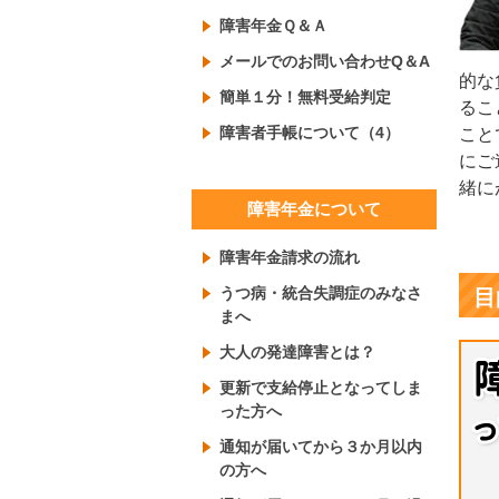
障害年金Ｑ＆Ａ
メールでのお問い合わせQ＆A
的な
簡単１分！無料受給判定
るこ
障害者手帳について（4）
こと
にご
緒に
障害年金について
障害年金請求の流れ
うつ病・統合失調症のみなさ
目
まへ
大人の発達障害とは？
更新で支給停止となってしま
った方へ
通知が届いてから３か月以内
の方へ