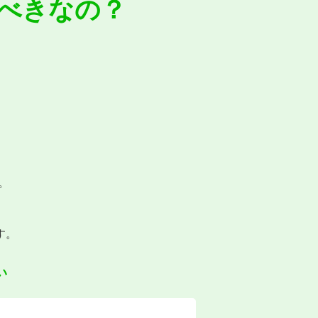
べきなの？
。
。
す。
い