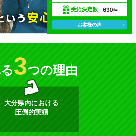
630
受給決定数
件
お客様の声
3
れる
つの理由
大分県内における
圧倒的実績