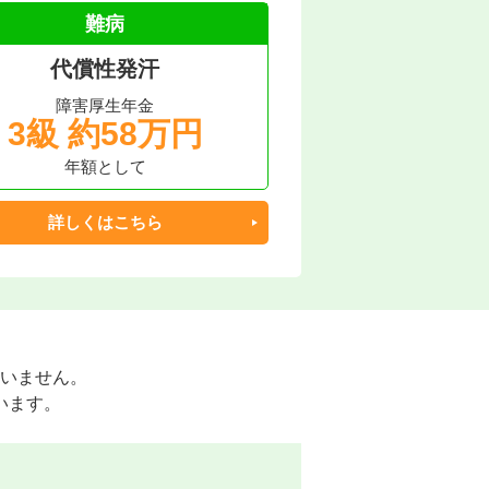
難病
代償性発汗
障害厚生年金
3級 約58万円
年額として
詳しくはこちら
いません。
います。