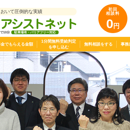
初回
において圧倒的な実績
相談料
0
円
で10分
駐車場有・バリアフリー対応
1分間無料受給判定
年金でもらえる金額
無料相談をする
事務
を申し込む