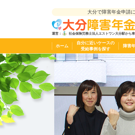
大分で障害年金申請
運営：
社会保険労務士法人エストワン
大分駅から車
自分に近いケースの
ホーム
障害
受給事例を探す