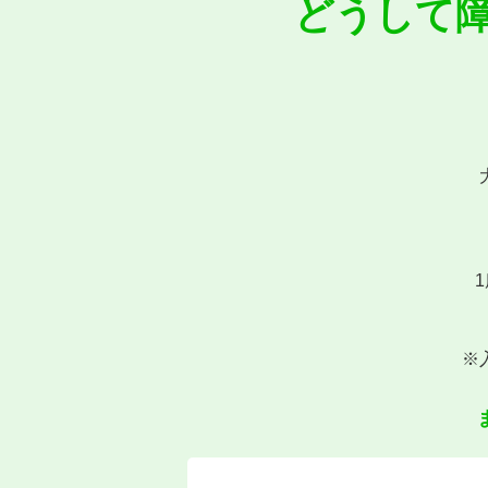
どうして
※