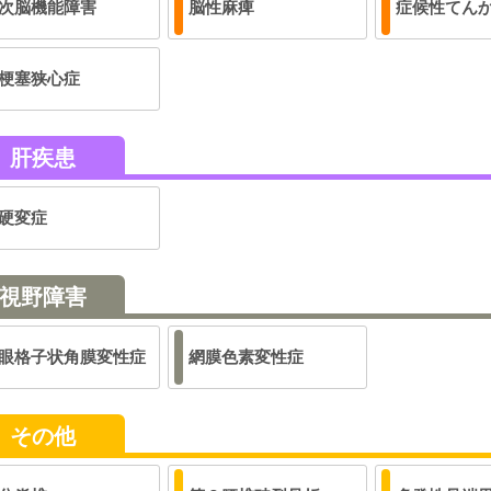
次脳機能障害
脳性麻痺
症候性てん
梗塞狭心症
肝疾患
硬変症
視野障害
眼格子状角膜変性症
網膜色素変性症
その他