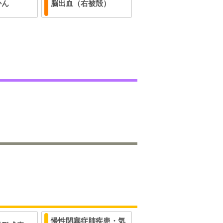
かん
脳出血（右被殻）
慢性閉塞症肺疾患・気