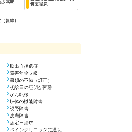
異形成症
管支喘息
症（躯幹）
脳出血後遺症
障害年金２級
書類の不備（訂正）
初診日の証明が困難
がん転移
肢体の機能障害
視野障害
皮膚障害
認定日請求
ペインクリニックに通院