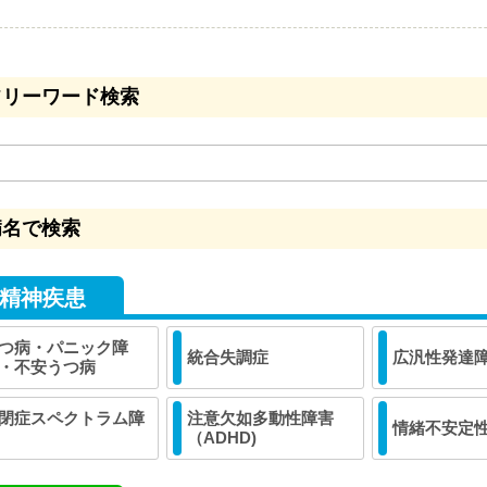
フリーワード検索
病名で検索
精神疾患
つ病・パニック障
統合失調症
広汎性発達
・不安うつ病
閉症スペクトラム障
注意欠如多動性障害
情緒不安定
（ADHD)