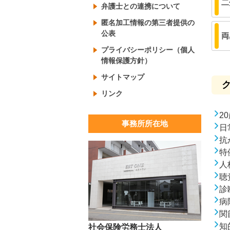
二
弁護士との連携について
匿名加工情報の第三者提供の
公表
両
プライバシーポリシー（個人
情報保護方針）
サイトマップ
リンク
2
事務所所在地
日
抗
特
人
聴
診
病
関
知
社会保険労務士法人