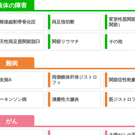
肢体の障害
変形性股関
椎後縦靭帯骨化症
両足指切断
関節）
天性両足股関節脱臼
関節リウマチ
その他
難病
両側錐体杆体ジストロ
友病A
関節症性乾
フィ
ーキンソン病
潰瘍性大腸炎
筋ジストロ
がん
大腸がんの