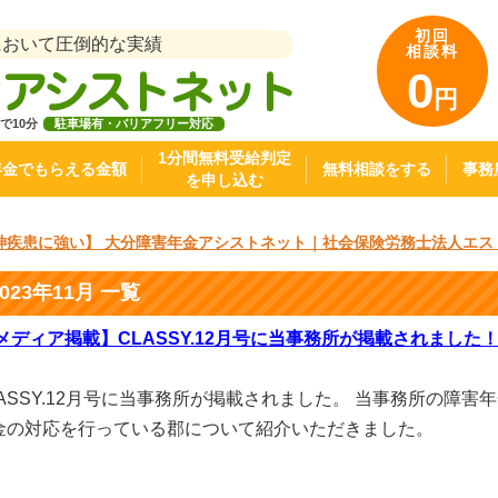
初回
において圧倒的な実績
相談料
0
円
で10分
駐車場有・バリアフリー対応
1分間無料受給判定
年金でもらえる金額
無料相談をする
事務
を申し込む
神疾患に強い】 大分障害年金アシストネット｜社会保険労務士法人エス
2023年11月 一覧
メディア掲載】CLASSY.12月号に当事務所が掲載されました
LASSY.12月号に当事務所が掲載されました。 当事務所の障
金の対応を行っている郡について紹介いただきました。