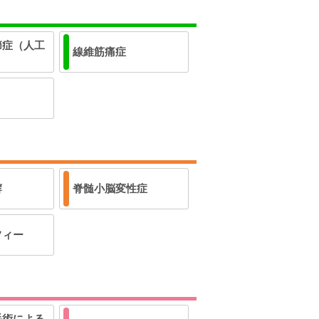
節症（人工
線維筋痛症
癬
脊髄小脳変性症
フィー
手術による