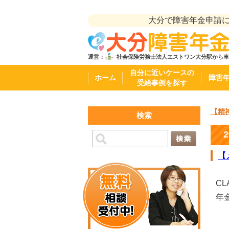
大分で障害年金申請
運営：
社会保険労務士法人エストワン
大分駅から車
自分に近いケースの
ホーム
障害
受給事例を探す
【精
検索
【
C
年