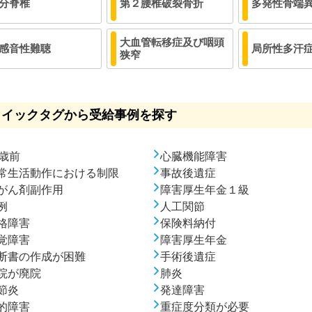
分脊椎
第２腰椎破裂骨折
多発性骨端
大血管転移症及び咽頭
感音性難聴
局所性多汗
狭窄
クイックタグから受給事例を探す
0歳前
心臓機能障害
常生活動作における制限
事故後遺症
がん剤副作用
障害厚生年金１級
例
人工関節
格障害
保険料納付
覚障害
障害厚生年金
断書の作成が困難
手術後遺症
院が廃院
肺炎
節炎
発達障害
的障害
重症度分類が必要