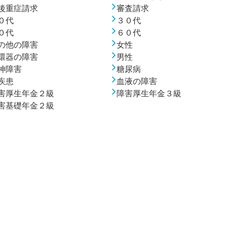
後重症請求
審査請求
０代
３０代
０代
６０代
の他の障害
女性
環器の障害
男性
神障害
糖尿病
疾患
血液の障害
害厚生年金２級
障害厚生年金３級
害基礎年金２級