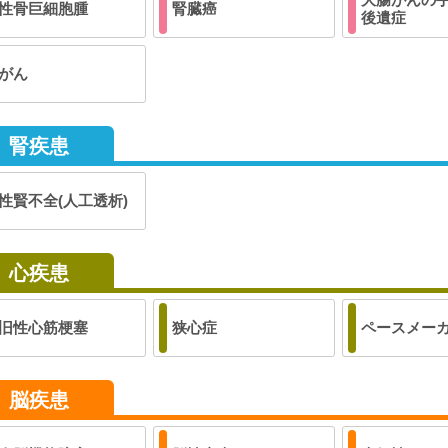
性骨巨細胞腫
腎臓癌
後遺症
がん
腎疾患
性賢不全(人工透析)
心疾患
旧性心筋梗塞
狭心症
ペースメー
脳疾患