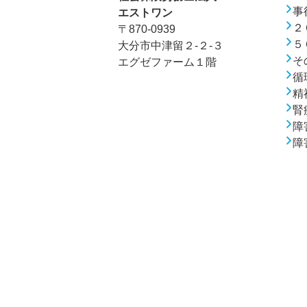
事
エストワン
２
〒870-0939
５
大分市中津留２-２-３
そ
エグゼファーム１階
循
精
腎
障
障