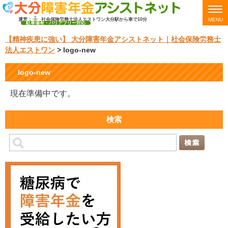
運営：
社会保険労務士法人エストワン
大分駅から車で10分
MENU
駐車場有・バリアフリー対応
【精神疾患に強い】 大分障害年金アシストネット｜社会保険労務士
法人エストワン
>
logo-new
logo-new
現在準備中です。
検索