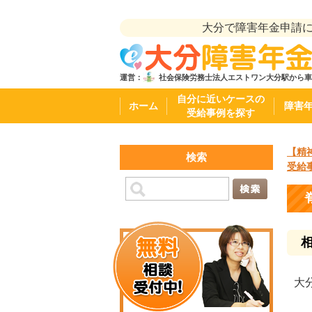
大分で障害年金申請
運営：
社会保険労務士法人エストワン
大分駅から車
自分に近いケースの
ホーム
障害
受給事例を探す
【精
検索
受給
大