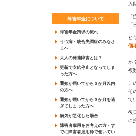
入
「
障害年金について
「
障害年金請求の流れ
ヒ
うつ病・統合失調症のみなさ
価
まへ
「
大人の発達障害とは？
か
更新で支給停止となってしま
複
った方へ
こ
通知が届いてから３か月以内
の方へ
そ
て
通知が届いてから３か月を過
ぎてしまった方へ
後
病気が悪化した場合
に
障害者雇用をお考えの方・す
でに障害者雇用枠で働いてい