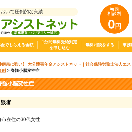
初回
において圧倒的な実績
相談料
0
円
で10分
駐車場有・バリアフリー対応
1分間無料受給判定
年金でもらえる金額
無料相談をする
事務
を申し込む
神疾患に強い】 大分障害年金アシストネット｜社会保険労務士法人エス
事例
>
脊髄小脳変性症
脊髄小脳変性症
相談者
分市在住の30代女性