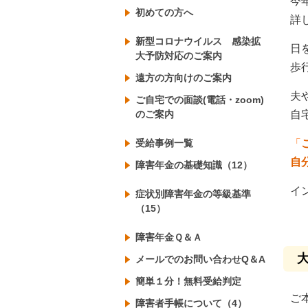
今
初めての方へ
詳
新型コロナウイルス 感染拡
日
大予防対応のご案内
歩
遠方の方向けのご案内
夫
ご自宅での面談(電話・zoom)
のご案内
自
受給事例一覧
「
自
障害年金の基礎知識（12）
イ
症状別障害年金の等級基準
（15）
障害年金Ｑ＆Ａ
メールでのお問い合わせQ＆A
簡単１分！無料受給判定
ご
障害者手帳について（4）