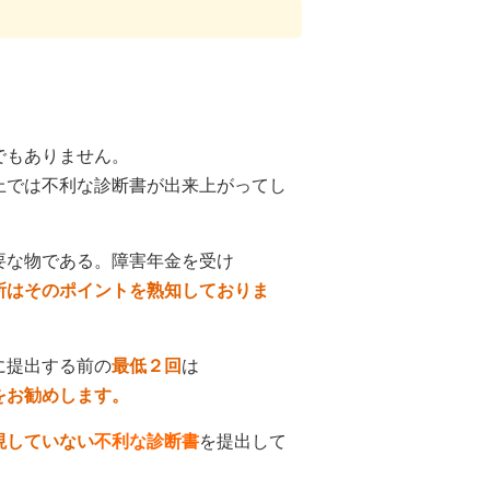
でもありません。
上では不利な診断書が出来上がってし
要な物である。障害年金を受け
所はそのポイントを熟知しておりま
に提出する前の
最低２回
は
をお勧めします。
現していない
不利な診断書
を提出して