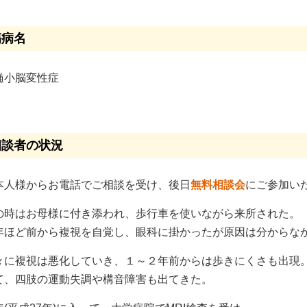
傷病名
髄小脳変性症
相談者の状況
本人様からお電話でご相談を受け、後日
無料相談会
にご参加い
の時はお母様に付き添われ、歩行車を使いながら来所された。
年ほど前から複視を自覚し、眼科に掛かったが原因は分からな
々に複視は悪化していき、１～２年前からは歩きにくさも出現
て、四肢の運動失調や構音障害も出てきた。