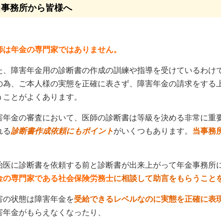
当事務所から皆様へ
師は年金の専門家ではありません。
た、障害年金用の診断書の作成の訓練や指導を受けているわけ
の為、ご本人様の実態を正確に表さず、障害年金の請求をする
うことがよくあります。
害年金の審査において、医師の診断書は等級を決める非常に重
れる
診断書作成依頼にもポイント
がいくつもあります。
当事務
！
治医に診断書を依頼する前と診断書が出来上がって年金事務所
金の専門家である社会保険労務士
に相談して助言をもらうこと
害の状態は障害年金を
受給できるレベルなのに実態を正確に表
害年金がもらえなくなったり、