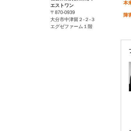
本
エストワン
〒870-0939
障
大分市中津留２-２-３
エグゼファーム１階