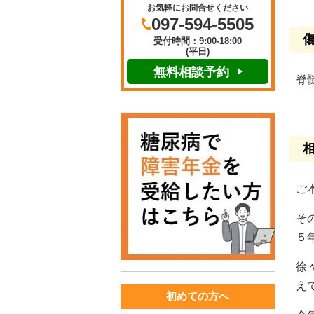
お気軽にお問合せください
097-594-5505
受付時間：9:00-18:00
(平日)
無料相談予約
脊
ご
そ
５
徐
え
初めての方へ