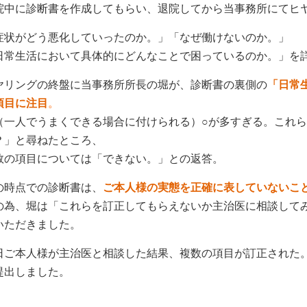
院中に診断書を作成してもらい、退院してから当事務所にてヒ
症状がどう悪化していったのか。」「なぜ働けないのか。」
日常生活において具体的にどんなことで困っているのか。」を
ヤリングの終盤に当事務所所長の堀が、診断書の裏側の
「日常
項目に注目
。
（一人でうまくできる場合に付けられる）○が多すぎる。これ
？」と尋ねたところ、
数の項目については「できない。」との返答。
の時点での診断書は、
ご本人様の実態を正確に表していないこ
の為、堀は「これらを訂正してもらえないか主治医に相談して
いただきました。
日ご本人様が主治医と相談した結果、複数の項目が訂正された
提出しました。