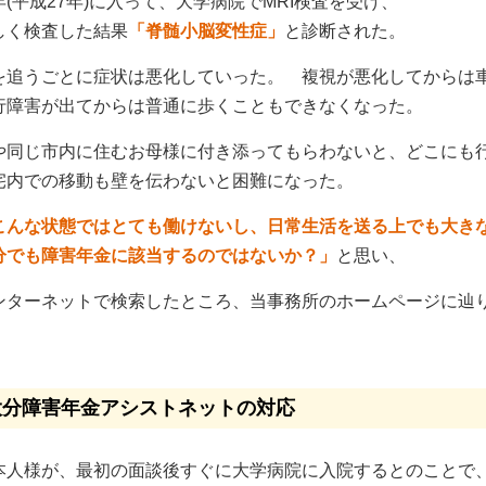
年(平成27年)に入って、大学病院でMRI検査を受け、
しく検査した結果
「脊髄小脳変性症」
と診断された。
を追うごとに症状は悪化していった。 複視が悪化してからは
行障害が出てからは普通に歩くこともできなくなった。
や同じ市内に住むお母様に付き添ってもらわないと、どこにも
宅内での移動も壁を伝わないと困難になった。
こんな状態ではとても働けないし、日常生活を送る上でも大き
分でも障害年金に該当するのではないか？」
と思い、
ンターネットで検索したところ、当事務所のホームページに辿
大分障害年金アシストネットの対応
本人様が、最初の面談後すぐに大学病院に入院するとのことで