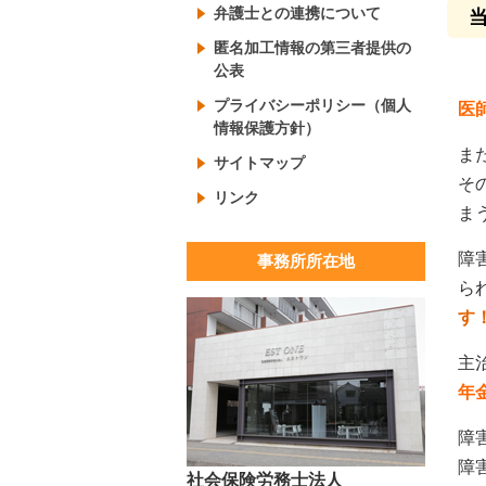
弁護士との連携について
匿名加工情報の第三者提供の
公表
プライバシーポリシー（個人
医
情報保護方針）
ま
サイトマップ
そ
リンク
ま
障
事務所所在地
ら
す
主
年
障
障
社会保険労務士法人