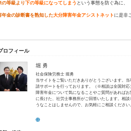
来の等級より
下の等級になってしまう
という事態を防ぐ為に、
害年金の診断書を熟知した
大分障害年金アシストネット
に是非
プロフィール
堀 勇
社会保険労務士 堀勇
当サイトをご覧いただきありがとうございます。当
請サポートを行っております。（※相談は全国対応
障害年金について気になることやご質問があればお
に長けた、社労士事務所がご回答いたします。相談
うなことはしませんので、お気軽にご相談ください