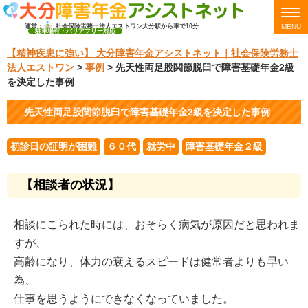
運営：
社会保険労務士法人エストワン
大分駅から車で10分
MENU
駐車場有・バリアフリー対応
【精神疾患に強い】 大分障害年金アシストネット｜社会保険労務士
法人エストワン
>
事例
>
先天性両足股関節脱臼で障害基礎年金2級
を決定した事例
先天性両足股関節脱臼で障害基礎年金2級を決定した事例
初診日の証明が困難
６０代
就労中
障害基礎年金２級
【相談者の状況】
相談にこられた時には、おそらく病気が原因だと思われま
すが、
高齢になり、体力の衰えるスピードは健常者よりも早い
為、
仕事を思うようにできなくなっていました。