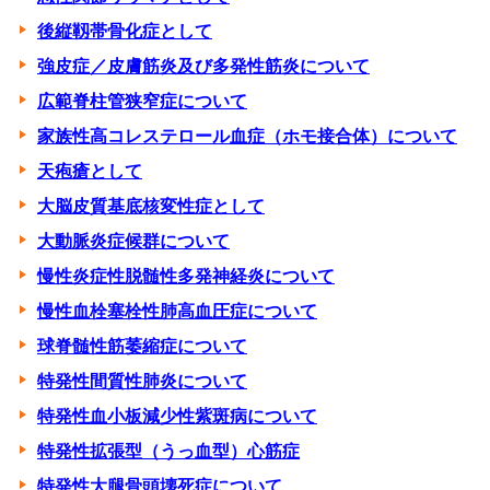
後縦靱帯骨化症として
強皮症／皮膚筋炎及び多発性筋炎について
広範脊柱管狭窄症について
家族性高コレステロール血症（ホモ接合体）について
天疱瘡として
大脳皮質基底核変性症として
大動脈炎症候群について
慢性炎症性脱髄性多発神経炎について
慢性血栓塞栓性肺高血圧症について
球脊髄性筋萎縮症について
特発性間質性肺炎について
特発性血小板減少性紫斑病について
特発性拡張型（うっ血型）心筋症
特発性大腿骨頭壊死症について