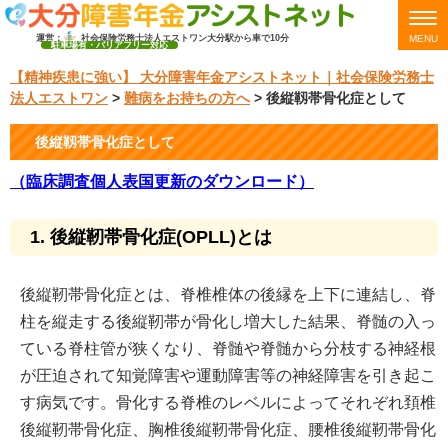
運営：
社会保険労務士法人エストワン
大分駅から車で10分
MENU
駐車場有・バリアフリー対応
【精神疾患に強い】 大分障害年金アシストネット｜社会保険労務士
法人エストワン
>
難病をお持ちの方へ
>
後縦靱帯骨化症として
後縦靱帯骨化症として
（臨床調査個人表国更新のダウンロード）
1. 後縦靭帯骨化症(OPLL)とは
後縦靭帯骨化症とは、脊椎椎体の後縁を上下に連結し、脊
柱を縦走する後縦靭帯が骨化し増大した結果、脊髄の入っ
ている脊柱管が狭くなり、脊髄や脊髄から分枝する神経根
が圧迫されて知覚障害や運動障害等の神経障害を引き起こ
す病気です。骨化する脊椎のレベルによってそれぞれ頚椎
後縦靭帯骨化症、胸椎後縦靭帯骨化症、腰椎後縦靭帯骨化