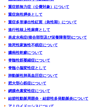
重症筋無力症（公費対象）について
重症急性膵炎として
重症多形滲出性紅斑（急性期）について
進行性核上性麻痺として
表皮水疱症(接合部型及び栄養障害型)について
致死性家族性不眠症について
膿疱性乾癬について
脊髄性筋萎縮症について
脊髄小脳変性症として
肺動脈性肺高血圧症について
肥大型心筋症について
網膜色素変性症について
結節性動脈周囲炎・結節性多発動脈炎について
アミロイドーシスについて