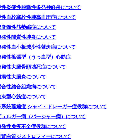
慢性炎症性脱髄性多発神経炎について
慢性血栓塞栓性肺高血圧症について
球脊髄性筋萎縮症について
特発性間質性肺炎について
特発性血小板減少性紫斑病について
特発性拡張型（うっ血型）心筋症
特発性大腿骨頭壊死症について
潰瘍性大腸炎について
混合性結合組織病について
拘束型心筋症について
多系統萎縮症 シャイ・ドレーガー症候群について
ビュルガー病（バージャー病）について
原発性免疫不全症候群について
副腎白質ジストロフィーについて