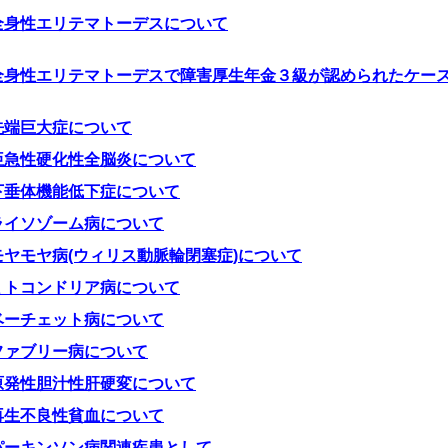
全身性エリテマトーデスについて
全身性エリテマトーデスで障害厚生年金３級が認められたケー
先端巨大症について
亜急性硬化性全脳炎について
下垂体機能低下症について
ライソゾーム病について
モヤモヤ病(ウィリス動脈輪閉塞症)について
ミトコンドリア病について
ベーチェット病について
ファブリー病について
原発性胆汁性肝硬変について
再生不良性貧血について
パーキンソン病関連疾患として