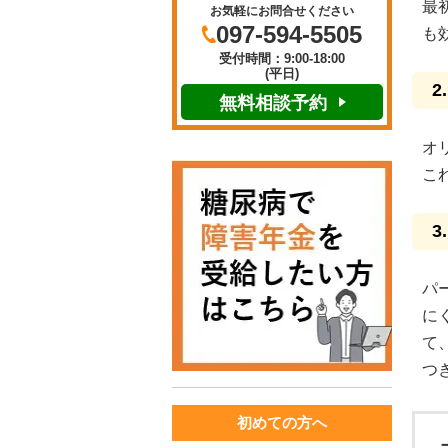
最
お気軽にお問合せください
097-594-5505
も
受付時間：9:00-18:00
(平日)
無料相談予約
オ
こ
パ
に
て
つ
初めての方へ