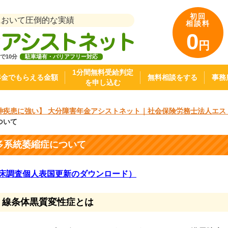
初回
において圧倒的な実績
相談料
0
円
で10分
駐車場有・バリアフリー対応
1分間無料受給判定
年金でもらえる金額
無料相談をする
事務
を申し込む
神疾患に強い】 大分障害年金アシストネット｜社会保険労務士法人エス
ついて
多系統萎縮症について
床調査個人表国更新のダウンロード）
. 線条体黒質変性症とは