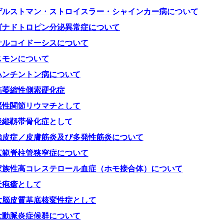
ゲルストマン・ストロイスラー・シャインカー病について
ゴナドトロピン分泌異常症について
サルコイドーシスについて
スモンについて
ハンチントン病について
筋萎縮性側索硬化症
悪性関節リウマチとして
後縦靱帯骨化症として
強皮症／皮膚筋炎及び多発性筋炎について
広範脊柱管狭窄症について
家族性高コレステロール血症（ホモ接合体）について
天疱瘡として
大脳皮質基底核変性症として
大動脈炎症候群について