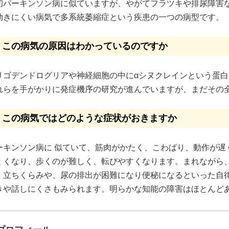
初パーキンソン病に似ていますが、やがてフラツキや排尿障害
効きにくい病気で多系統萎縮症という疾患の一つの病型です。
2. この病気の原因はわかっているのですか
リゴデンドログリアや神経細胞の中にαシヌクレインという蛋
れらを手がかりに発症機序の研究が進んでいますが、まだその
3. この病気ではどのような症状がおきますか
ーキンソン病に 似ていて、筋肉がかたく、こわばり、動作が遅
くくなり、歩くのが難しく、転びやすくなります。まれながら
、立ちくらみや、尿の排出が困難になり便秘になるといった自
きや話しにくさもみられます。明らかな知能の障害はほとんど