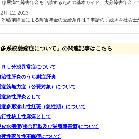
糖尿病で障害年金を申請するための基本ガイド｜大分障害年金ア
12月 12, 2023
20歳前障害による障害年金の受給条件は？申請の手続きを社労士
「多系統萎縮症について」の関連記事はこちら
ＰＲＬ分泌異常症について
難治性肝炎のうち劇症肝炎
重症筋無力症（公費対象）について
重症急性膵炎として
重症多形滲出性紅斑（急性期）について
進行性核上性麻痺として
表皮水疱症(接合部型及び栄養障害型)について
致死性家族性不眠症について