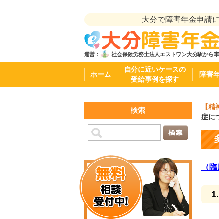
大分で障害年金申請
運営：
社会保険労務士法人エストワン
大分駅から車
自分に近いケースの
ホーム
障害
受給事例を探す
【精
検索
症に
（臨
1