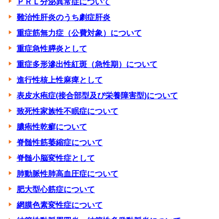
ＰＲＬ分泌異常症について
難治性肝炎のうち劇症肝炎
重症筋無力症（公費対象）について
重症急性膵炎として
重症多形滲出性紅斑（急性期）について
進行性核上性麻痺として
表皮水疱症(接合部型及び栄養障害型)について
致死性家族性不眠症について
膿疱性乾癬について
脊髄性筋萎縮症について
脊髄小脳変性症として
肺動脈性肺高血圧症について
肥大型心筋症について
網膜色素変性症について