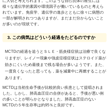
に大切と考えられます。このような自己抗体の産生には
様々な遺伝学的素因や環境因子が働いているものと考えら
れています。免疫学、遺伝学の進歩とともに徐々に病態の
一部が解明されつつありますが、まだまだ分からないこと
が多いのが現状です。
3. この病気はどういう経過をたどるのですか
MCTDの経過を追うとＳＬＥ・筋炎様症状は治療で良くな
りますが、レイノー現象や強皮症様症状はステロイド薬が
効きにくいため最後まで残る場合が多いようです。また、
一度良くなったと思っても，薬を減量中に再燃することが
あります。
MCTDは当初生命予後が比較的良い疾患として提唱されま
した。しかし、肺高血圧症の合併があると、予後が悪い例
の多いことが明らかとなりました。肺高血圧症のない
MCTDの５年生存率は約95％と良好です。