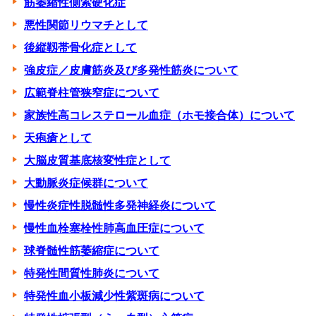
筋萎縮性側索硬化症
悪性関節リウマチとして
後縦靱帯骨化症として
強皮症／皮膚筋炎及び多発性筋炎について
広範脊柱管狭窄症について
家族性高コレステロール血症（ホモ接合体）について
天疱瘡として
大脳皮質基底核変性症として
大動脈炎症候群について
慢性炎症性脱髄性多発神経炎について
慢性血栓塞栓性肺高血圧症について
球脊髄性筋萎縮症について
特発性間質性肺炎について
特発性血小板減少性紫斑病について