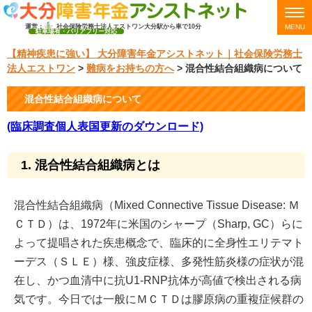
運営：
社会保険労務士法人エストワン
大分駅から車で10分
MENU
駐車場有・バリアフリー対応
【精神疾患に強い】 大分障害年金アシストネット｜社会保険労務士
法人エストワン
>
難病をお持ちの方へ
>
混合性結合組織病について
混合性結合組織病について
(臨床調査個人表国更新のダウンロード)
1. 混合性結合組織病とは
混合性結合組織病（Mixed Connective Tissue Disease: Ｍ
ＣＴＤ）は、1972年に米国のシャープ（Sharp, GC）らに
よって提唱された疾患概念で、臨床的に全身性エリテマト
ーデス（ＳＬＥ）様、強皮症様、多発性筋炎様の症状が混
在し、かつ血清中に抗U1-RNP抗体が高値で検出される病
気です。今日では一般にＭＣＴＤは膠原病の重複症候群の