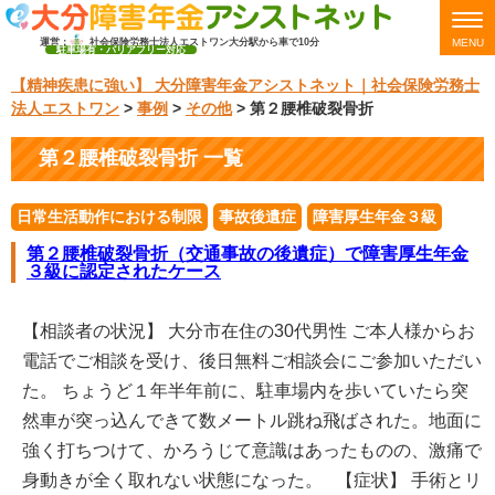
運営：
社会保険労務士法人エストワン
大分駅から車で10分
MENU
駐車場有・バリアフリー対応
【精神疾患に強い】 大分障害年金アシストネット｜社会保険労務士
法人エストワン
>
事例
>
その他
>
第２腰椎破裂骨折
第２腰椎破裂骨折 一覧
日常生活動作における制限
事故後遺症
障害厚生年金３級
第２腰椎破裂骨折（交通事故の後遺症）で障害厚生年金
３級に認定されたケース
【相談者の状況】 大分市在住の30代男性 ご本人様からお
電話でご相談を受け、後日無料ご相談会にご参加いただい
た。 ちょうど１年半年前に、駐車場内を歩いていたら突
然車が突っ込んできて数メートル跳ね飛ばされた。地面に
強く打ちつけて、かろうじて意識はあったものの、激痛で
身動きが全く取れない状態になった。 【症状】 手術とリ