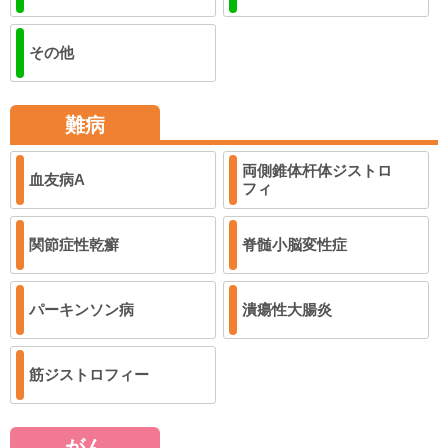
その他
難病
両側錐体杆体ジストロ
血友病A
フィ
関節症性乾癬
脊髄小脳変性症
パーキンソン病
潰瘍性大腸炎
筋ジストロフィー
がん