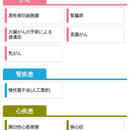
悪性骨巨細胞腫
腎臓癌
大腸がんの手術による
直腸がん
後遺症
乳がん
腎疾患
慢性賢不全(人工透析)
心疾患
陳旧性心筋梗塞
狭心症