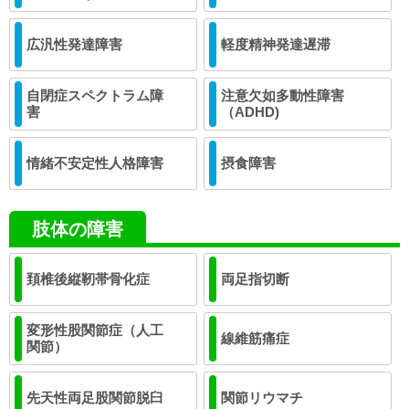
広汎性発達障害
軽度精神発達遅滞
自閉症スペクトラム障
注意欠如多動性障害
害
（ADHD)
情緒不安定性人格障害
摂食障害
肢体の障害
頚椎後縦靭帯骨化症
両足指切断
変形性股関節症（人工
線維筋痛症
関節）
先天性両足股関節脱臼
関節リウマチ