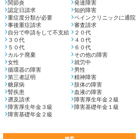
関節炎
発達障害
認定日請求
知的障害
重症度分類が必要
ペインクリニックに通院
事後重症請求
審査請求
自分で申請をして不支給
２０代
３０代
４０代
５０代
６０代
カルテ廃棄
その他の障害
女性
就労中
循環器の障害
男性
第三者証明
精神障害
糖尿病
肢体の障害
腎疾患
血液の障害
遡及請求
障害厚生年金２級
障害厚生年金３級
障害基礎年金１級
障害基礎年金２級
検索