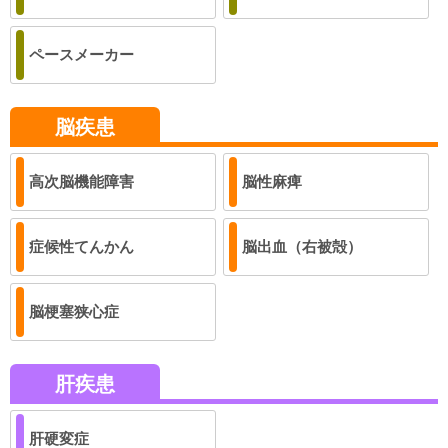
ペースメーカー
脳疾患
高次脳機能障害
脳性麻痺
症候性てんかん
脳出血（右被殻）
脳梗塞狭心症
肝疾患
肝硬変症