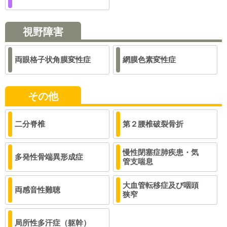
視野障害
両眼格子状角膜変性症
網膜色素変性症
その他
二分脊椎
第２腰椎破裂骨折
慢性閉塞症肺疾患・気
多発性骨端異形成症
管支喘息
大血管転移症及び咽頭
両感音性難聴
狭窄
局所性多汗症（躯幹）