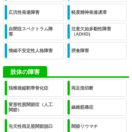
広汎性発達障害
軽度精神発達遅滞
自閉症スペクトラム障
注意欠如多動性障害
害
（ADHD)
情緒不安定性人格障害
摂食障害
肢体の障害
頚椎後縦靭帯骨化症
両足指切断
変形性股関節症（人工
線維筋痛症
関節）
先天性両足股関節脱臼
関節リウマチ