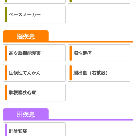
ペースメーカー
脳疾患
高次脳機能障害
脳性麻痺
症候性てんかん
脳出血（右被殻）
脳梗塞狭心症
肝疾患
肝硬変症