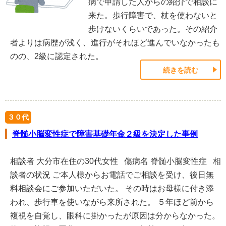
病で申請した人からの紹介で相談に
来た。歩行障害で、杖を使わないと
歩けないくらいであった。その紹介
者よりは病歴が浅く、進行がそれほど進んでいなかったも
のの、2級に認定された。
続きを読む
３０代
脊髄小脳変性症で障害基礎年金２級を決定した事例
相談者 大分市在住の30代女性 傷病名 脊髄小脳変性症 相
談者の状況 ご本人様からお電話でご相談を受け、後日無
料相談会にご参加いただいた。 その時はお母様に付き添
われ、歩行車を使いながら来所された。 ５年ほど前から
複視を自覚し、眼科に掛かったが原因は分からなかった。