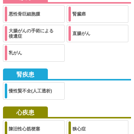
悪性骨巨細胞腫
腎臓癌
大腸がんの手術による
直腸がん
後遺症
乳がん
腎疾患
慢性賢不全(人工透析)
心疾患
陳旧性心筋梗塞
狭心症