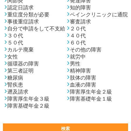
関節炎
発達障害
認定日請求
知的障害
重症度分類が必要
ペインクリニックに通院
事後重症請求
審査請求
自分で申請をして不支給
２０代
３０代
４０代
５０代
６０代
カルテ廃棄
その他の障害
女性
就労中
循環器の障害
男性
第三者証明
精神障害
糖尿病
肢体の障害
腎疾患
血液の障害
遡及請求
障害厚生年金２級
障害厚生年金３級
障害基礎年金１級
障害基礎年金２級
検索