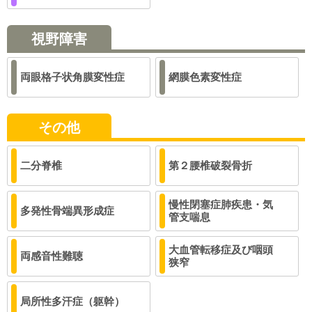
視野障害
両眼格子状角膜変性症
網膜色素変性症
その他
二分脊椎
第２腰椎破裂骨折
慢性閉塞症肺疾患・気
多発性骨端異形成症
管支喘息
大血管転移症及び咽頭
両感音性難聴
狭窄
局所性多汗症（躯幹）