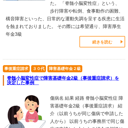
た。 「脊髄小脳変性症」という、
歩行障害や転倒、食事動作の困難、
構音障害といった、日常的な運動失調を呈する疾患に生活
を蝕まれておりました。 その際には希望通り、障害厚生
年金3級
続きを読む
事後重症請求
３０代
障害基礎年金２級
脊髄小脳変性症で障害基礎年金2級（事後重症請求）を
決定した事例
傷病名 結果 経路 脊髄小脳変性症 障
害基礎年金2級（事後重症請求） 紹
介（以前うちが同じ傷病で申請した
人から） 以前うちの事務所で同じ傷