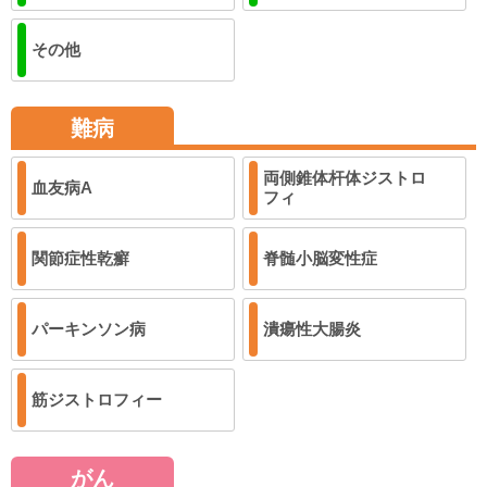
その他
難病
両側錐体杆体ジストロ
血友病A
フィ
関節症性乾癬
脊髄小脳変性症
パーキンソン病
潰瘍性大腸炎
筋ジストロフィー
がん