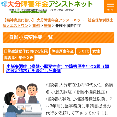
運営：
社会保険労務士法人エストワン
大分駅から車で10分
MENU
駐車場有・バリアフリー対応
【精神疾患に強い】 大分障害年金アシストネット｜社会保険労務士
法人エストワン
>
事例
>
難病
>
脊髄小脳変性症
脊髄小脳変性症 一覧
日常生活動作における制限
障害厚生年金
５０代
女性
障害厚生年金２級
小脳失調症（脊髄小脳変性症）で障害厚生年金2級（額
の改定請求）を決定した事例
相談者 大分市在住の50代女性 傷病
名 小脳失調症（脊髄小脳変性症）
相談者の状況 ご相談者様は以前、2
～3年前に当事務所に申請書提出の
代行を依頼して下さっておりまし