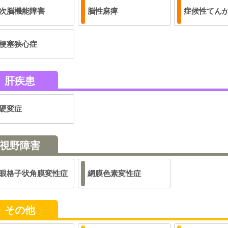
次脳機能障害
脳性麻痺
症候性てん
梗塞狭心症
肝疾患
硬変症
視野障害
眼格子状角膜変性症
網膜色素変性症
その他