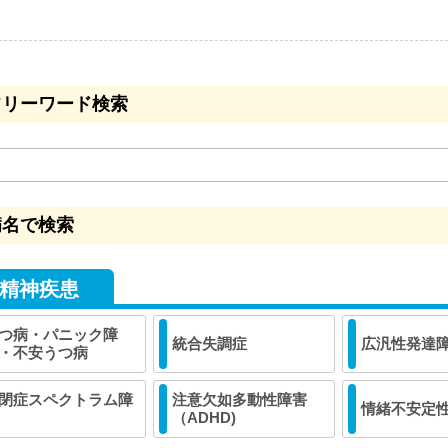
フリーワード検索
病名で検索
精神疾患
つ病・パニック障
統合失調症
広汎性発達
・不安うつ病
閉症スペクトラム障
注意欠如多動性障害
情緒不安定
（ADHD)