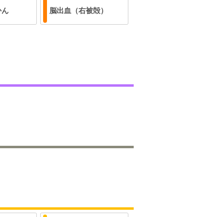
かん
脳出血（右被殻）