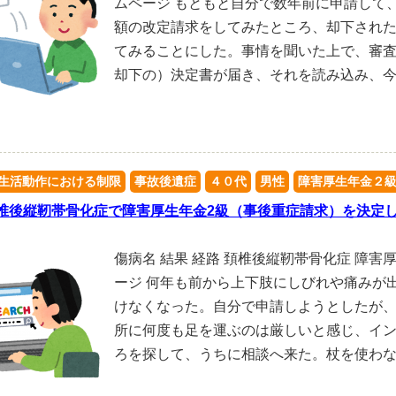
ムページ もともと自分で数年前に申請して
額の改定請求をしてみたところ、却下され
てみることにした。事情を聞いた上で、審
却下の）決定書が届き、それを読み込み、
生活動作における制限
事故後遺症
４０代
男性
障害厚生年金２
椎後縦靭帯骨化症で障害厚生年金2級（事後重症請求）を決定
傷病名 結果 経路 頚椎後縦靭帯骨化症 障害
ージ 何年も前から上下肢にしびれや痛みが
けなくなった。自分で申請しようとしたが
所に何度も足を運ぶのは厳しいと感じ、イ
ろを探して、うちに相談へ来た。杖を使わ