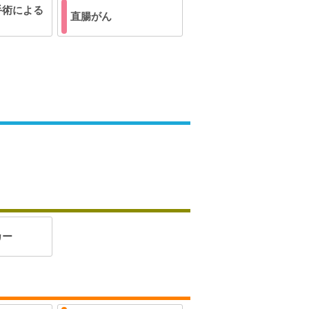
手術による
直腸がん
カー