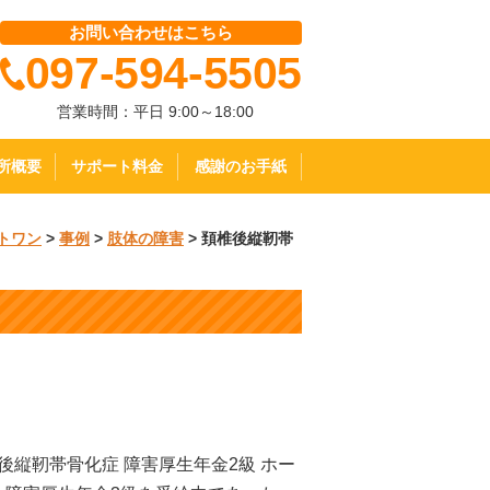
お問い合わせはこちら
097-594-5505
営業時間：平日 9:00～18:00
所概要
サポート料金
感謝のお手紙
トワン
>
事例
>
肢体の障害
>
頚椎後縦靭帯
後縦靭帯骨化症 障害厚生年金2級 ホー