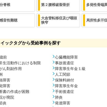
分脊椎
第２腰椎破裂骨折
多発性骨端
大血管転移症及び咽頭
感音性難聴
局所性多汗
狭窄
クイックタグから受給事例を探す
0歳前
心臓機能障害
常生活動作における制限
事故後遺症
がん剤副作用
障害厚生年金１級
例
人工関節
格障害
保険料納付
覚障害
障害厚生年金
断書の作成が困難
手術後遺症
院が廃院
肺炎
節炎
発達障害