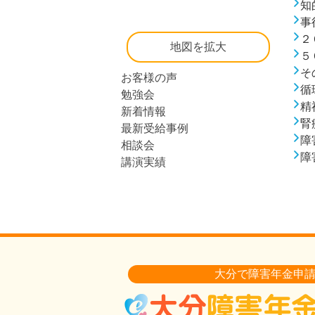
知
事
２
地図を拡大
５
そ
お客様の声
循
勉強会
精
新着情報
腎
最新受給事例
障
相談会
障
講演実績
大分で障害年金申