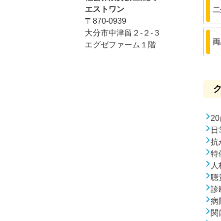
エストワン
二
〒870-0939
大分市中津留２-２-３
両
エグゼファーム１階
2
日
抗
特
人
聴
診
病
関