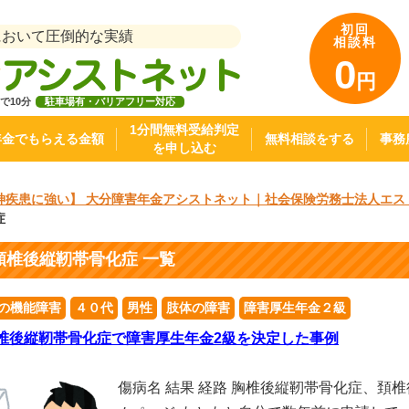
初回
において圧倒的な実績
相談料
0
円
で10分
駐車場有・バリアフリー対応
1分間無料受給判定
年金でもらえる金額
無料相談をする
事務
を申し込む
神疾患に強い】 大分障害年金アシストネット｜社会保険労務士法人エス
症
頚椎後縦靭帯骨化症 一覧
の機能障害
４０代
男性
肢体の障害
障害厚生年金２級
椎後縦靭帯骨化症で障害厚生年金2級を決定した事例
傷病名 結果 経路 胸椎後縦靭帯骨化症、頚椎