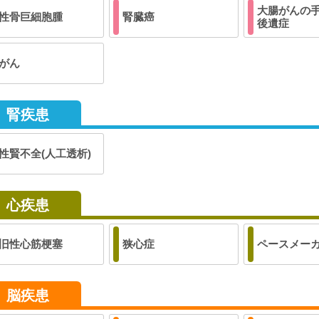
大腸がんの
性骨巨細胞腫
腎臓癌
後遺症
がん
腎疾患
性賢不全(人工透析)
心疾患
旧性心筋梗塞
狭心症
ペースメー
脳疾患