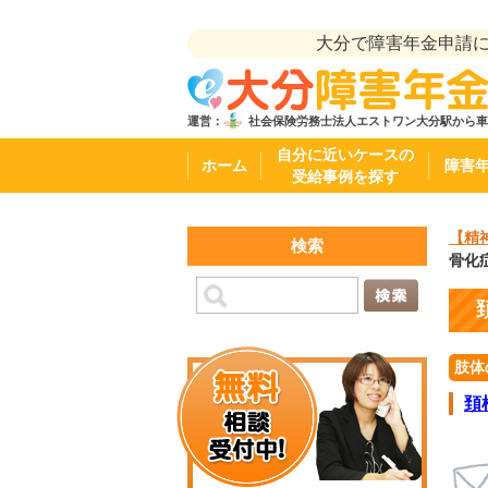
大分で障害年金申請
運営：
社会保険労務士法人エストワン
大分駅から車
自分に近いケースの
ホーム
障害
受給事例を探す
【精
検索
骨化
肢体
頚