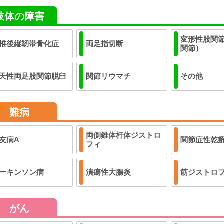
肢体の障害
変形性股関
椎後縦靭帯骨化症
両足指切断
関節）
天性両足股関節脱臼
関節リウマチ
その他
難病
両側錐体杆体ジストロ
友病A
関節症性乾
フィ
ーキンソン病
潰瘍性大腸炎
筋ジストロ
がん