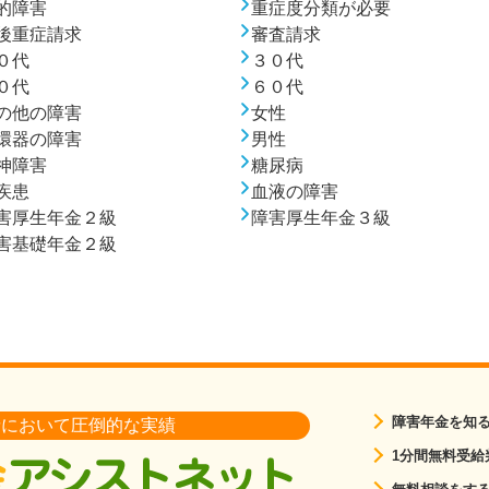
的障害
重症度分類が必要
後重症請求
審査請求
０代
３０代
０代
６０代
の他の障害
女性
環器の障害
男性
神障害
糖尿病
疾患
血液の障害
害厚生年金２級
障害厚生年金３級
害基礎年金２級
障害年金を知
請において圧倒的な実績
1分間無料受給