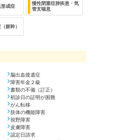
慢性閉塞症肺疾患・気
異形成症
管支喘息
症（躯幹）
脳出血後遺症
障害年金２級
書類の不備（訂正）
初診日の証明が困難
がん転移
肢体の機能障害
視野障害
皮膚障害
認定日請求