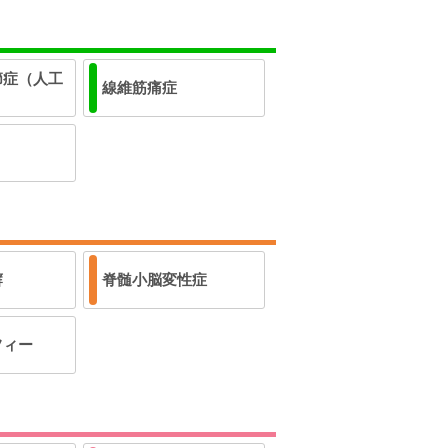
節症（人工
線維筋痛症
癬
脊髄小脳変性症
フィー