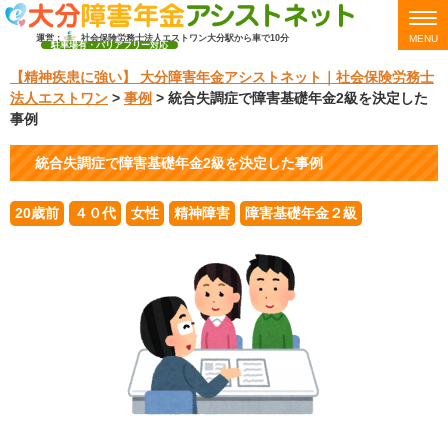
運営：
社会保険労務士法人エストワン
大分駅から車で10分
MENU
駐車場有・バリアフリー対応
【精神疾患に強い】 大分障害年金アシストネット｜社会保険労務士
法人エストワン
>
事例
>
統合失調症で障害基礎年金2級を決定した
事例
統合失調症で障害基礎年金2級を決定した事例
20歳前
４０代
女性
精神障害
障害基礎年金２級