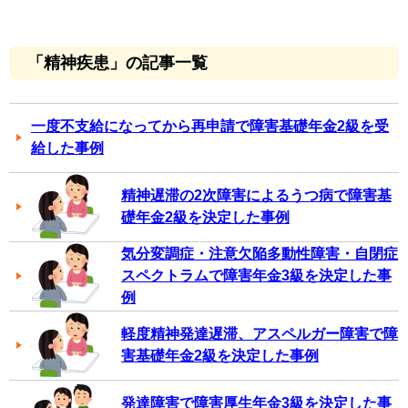
「精神疾患」の記事一覧
一度不支給になってから再申請で障害基礎年金2級を受
給した事例
精神遅滞の2次障害によるうつ病で障害基
礎年金2級を決定した事例
気分変調症・注意欠陥多動性障害・自閉症
スペクトラムで障害年金3級を決定した事
例
軽度精神発達遅滞、アスペルガー障害で障
害基礎年金2級を決定した事例
発達障害で障害厚生年金3級を決定した事