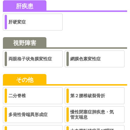
肝疾患
肝硬変症
視野障害
両眼格子状角膜変性症
網膜色素変性症
その他
二分脊椎
第２腰椎破裂骨折
慢性閉塞症肺疾患・気
多発性骨端異形成症
管支喘息