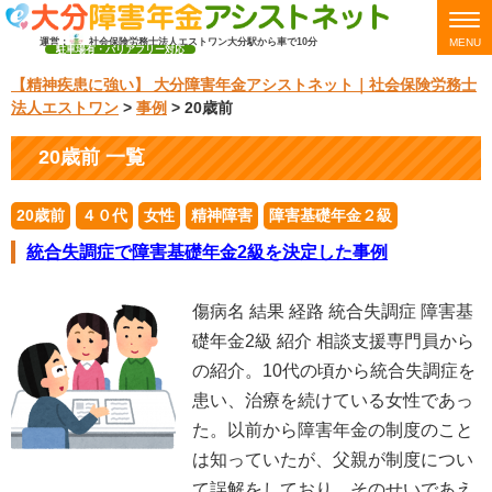
運営：
社会保険労務士法人エストワン
大分駅から車で10分
MENU
駐車場有・バリアフリー対応
【精神疾患に強い】 大分障害年金アシストネット｜社会保険労務士
法人エストワン
>
事例
>
20歳前
20歳前 一覧
20歳前
４０代
女性
精神障害
障害基礎年金２級
統合失調症で障害基礎年金2級を決定した事例
傷病名 結果 経路 統合失調症 障害基
礎年金2級 紹介 相談支援専門員から
の紹介。10代の頃から統合失調症を
患い、治療を続けている女性であっ
た。以前から障害年金の制度のこと
は知っていたが、父親が制度につい
て誤解をしており、そのせいであえ