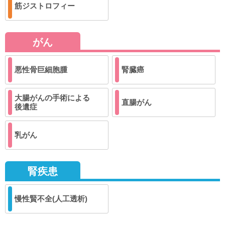
筋ジストロフィー
がん
悪性骨巨細胞腫
腎臓癌
大腸がんの手術による
直腸がん
後遺症
乳がん
腎疾患
慢性賢不全(人工透析)