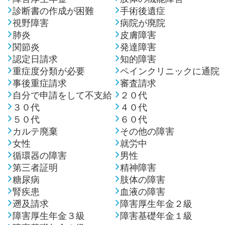
診断書の作成が困難
手術後遺症
視野障害
病院が廃院
肺炎
皮膚障害
関節炎
発達障害
認定日請求
知的障害
重症度分類が必要
ペインクリニックに通院
事後重症請求
審査請求
自分で申請をして不支給
２０代
３０代
４０代
５０代
６０代
カルテ廃棄
その他の障害
女性
就労中
循環器の障害
男性
第三者証明
精神障害
糖尿病
肢体の障害
腎疾患
血液の障害
遡及請求
障害厚生年金２級
障害厚生年金３級
障害基礎年金１級