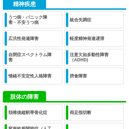
精神疾患
うつ病・パニック障
統合失調症
害・不安うつ病
広汎性発達障害
軽度精神発達遅滞
自閉症スペクトラム障
注意欠如多動性障害
害
（ADHD)
情緒不安定性人格障害
摂食障害
肢体の障害
頚椎後縦靭帯骨化症
両足指切断
変形性股関節症（人工