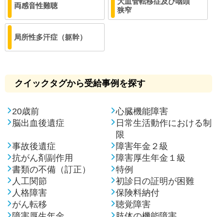
大血管転移症及び咽頭
両感音性難聴
狭窄
局所性多汗症（躯幹）
クイックタグから受給事例を探す
20歳前
心臓機能障害
脳出血後遺症
日常生活動作における制
限
事故後遺症
障害年金２級
抗がん剤副作用
障害厚生年金１級
書類の不備（訂正）
特例
人工関節
初診日の証明が困難
人格障害
保険料納付
がん転移
聴覚障害
障害厚生年金
肢体の機能障害