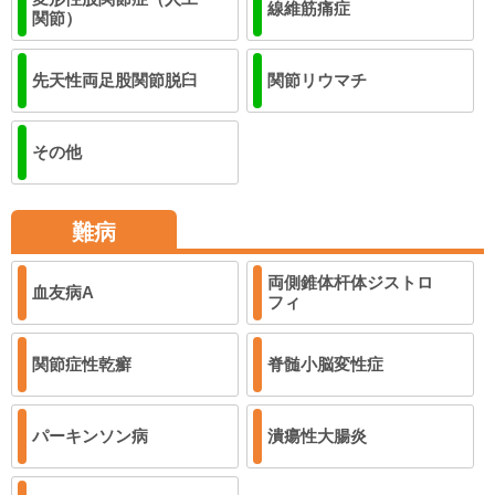
線維筋痛症
関節）
先天性両足股関節脱臼
関節リウマチ
その他
難病
両側錐体杆体ジストロ
血友病A
フィ
関節症性乾癬
脊髄小脳変性症
パーキンソン病
潰瘍性大腸炎