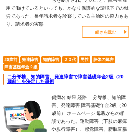
ちを紹介されたとのこと。障害者雇
用で働けているといっても、かなり保護的な環境下での就
労であった。長年請求者を診察している主治医の協力もあ
り、請求者の実態
続きを読む
20歳前
発達障害
知的障害
２０代
男性
肢体の障害
障害基礎年金２級
二分脊椎、知的障害、発達障害で障害基礎年金2級（20
歳前）を決定した事例
傷病名 結果 経路 二分脊椎、知的障
害、発達障害 障害基礎年金2級（20
歳前） ホームページ 母親からの相
談であった。運動障害（下肢の麻痺
や歩行障害）、感覚障害、膀胱直腸