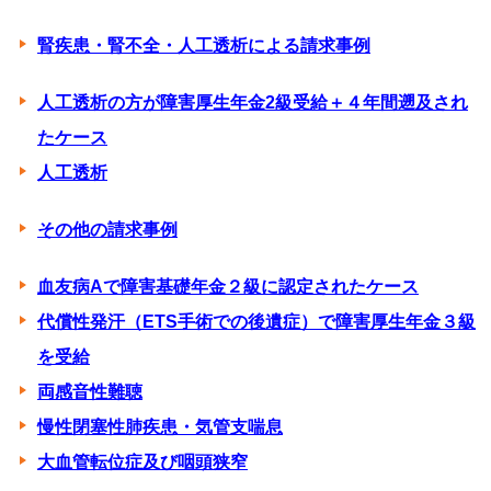
腎疾患・腎不全・人工透析による請求事例
人工透析の方が障害厚生年金2級受給＋４年間遡及され
たケース
人工透析
その他の請求事例
血友病Aで障害基礎年金２級に認定されたケース
代償性発汗（ETS手術での後遺症）で障害厚生年金３級
を受給
両感音性難聴
慢性閉塞性肺疾患・気管支喘息
大血管転位症及び咽頭狭窄