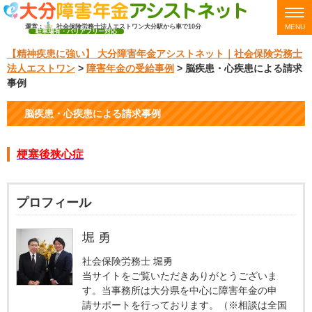
運営：
社会保険労務士法人エストワン
大分駅から車で10分
MENU
駐車場有・バリアフリー対応
【精神疾患に強い】 大分障害年金アシストネット｜社会保険労務士
法人エストワン
>
障害年金の受給事例
>
脳疾患・心疾患による請求
事例
脳疾患・心疾患による請求事例
梗塞後狭心症
プロフィール
堀 勇
社会保険労務士 堀勇
当サイトをご覧いただきありがとうございま
す。当事務所は大分県を中心に障害年金の申
請サポートを行っております。（※相談は全国